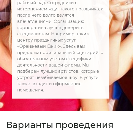
рабочий лад. Сотрудники с
нетерпением ждут такого праздника, а
после него долго делятся
впечатлениями. Организацию
корпоратива лучше доверить
специалистам. Например, таким
центру праздничных услуг
«Оранжевый Ёжик». Здесь вам
предложат оригинальный сценарий, с
обязательным учетом специфики
деятельности вашей фирмы. Мы
подберем лучших артистов, которые
устроят незабываемое шоу. В услуги
также входит и оформление
помещения.
Варианты проведения