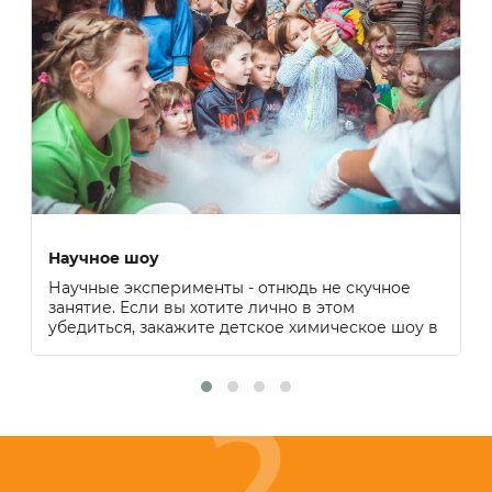
Научное шоу
Научные эксперименты - отнюдь не скучное
занятие. Если вы хотите лично в этом
убедиться, закажите детское химическое шоу в
центре праздничных услуг «Оранжевый Ёжик».
У ребенка такое событие надолго останется в
памяти. Это не просто однократное
развлечение, а способ привить детям любовь к
наукам, определить их интересы в дальнейшей
жизни. Удовольствие получают и дети, и
родители.