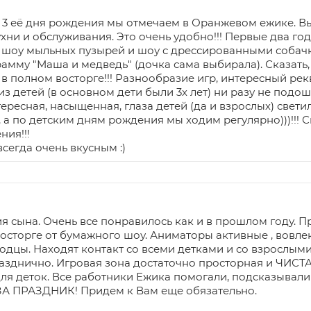
е 3 её дня рождения мы отмечаем в Оранжевом ежике. Вы
хни и обслуживания. Это очень удобно!!! Первые два г
 шоу мыльных пузырей и шоу с дрессированными собачка
мму "Маша и медведь" (дочка сама выбирала). Сказать, ч
ые в полном восторге!!! Разнообразие игр, интересный р
 из детей (в основном дети были 3х лет) ни разу не подо
есная, насыщенная, глаза детей (да и взрослых) светили
а по детским дням рождения мы ходим регулярно)))!!! 
ия!!!
всегда очень вкусным :)
 сына. Очень все понравилось как и в прошлом году. П
восторге от бумажного шоу. Аниматоры активные , вовлек
дцы. Находят контакт со всеми детками и со взрослыми т
зднично. Игровая зона достаточно просторная и ЧИСТАЯ
ля деток. Все работники Ежика помогали, подсказывали
ПРАЗДНИК! Придем к Вам еще обязательно.