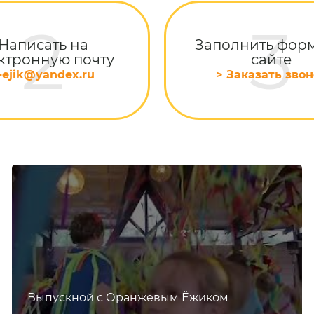
Написать на
Заполнить форм
ктронную почту
сайте
-ejik@yandex.ru
> Заказать звон
Выпускной с Оранжевым Ёжиком