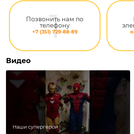
Позвонить нам по
телефону
эле
+7 (351) 729-88-89
o
Видео
Наши супергерои